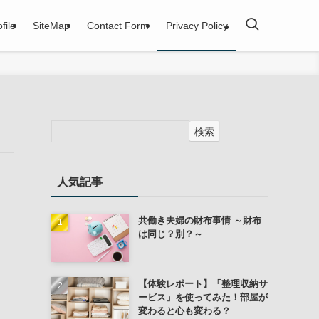
file
SiteMap
Contact Form
Privacy Policy
検索
人気記事
共働き夫婦の財布事情 ～財布
は同じ？別？～
【体験レポート】「整理収納サ
ービス」を使ってみた！部屋が
変わると心も変わる？